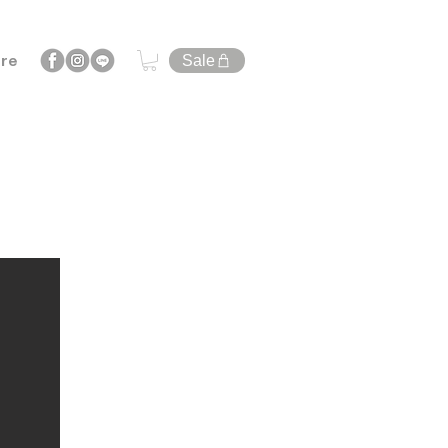
re
Sale