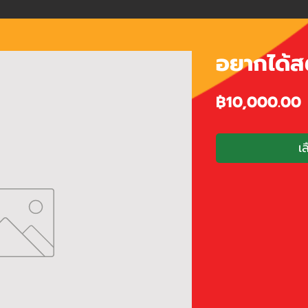
อยากได้สต
ร
฿10,000.00
เ