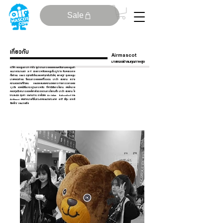
Sale
เกี่ยวกับ
Airmascot
มาสคอตเป่าลมคุณภาพสูง
บริษัท บอลลูนอาร์ท จำกัด
ผู้นำด้านการออกแบบและผลิตงานบอลลูนเป่า
ลมมายาวนานกว่า 30 ปี ด้วยการผลิตบอลลูนขึ้นรูปร่าง พิมพ์ลวดลาย
ทั้งเป่าลม และบรรจุก๊าซฮีเลี่ยมลอยฟ้า(ก๊าซไม่ติดไฟ) สกายทูป ซุ้มบอลลูน
มาสคอตเป่าลม ซึ่งเน้นการออกแบบที่โดดเด่น น่ารัก สวยงาม สร้าง
ความแตกต่างที่ชัดเจน และตอบสนองความต้องการทางการตลาดของ
ธุรกิจ แต่คงไว้ซึ่งมาตรฐานการผลิต ที่คำนึงถึงการใช้งาน เพื่อให้มาส
คอตทุกตัวสามารถตอบโจทย์ได้ตรงตามการใช้งานทั้ง น่ารัก สวยงาม ใช้
งานสะดวก คุ้มค่า และทนทาน ภายใต้ชื่อ Art Inflate BalloonSerV และ
AirMascot เพื่อจำหน่ายทั้งในประเทศและต่างประเทศ อาทิ ญี่ปุ่น เกาหลี
สิงคโปร์ และมาเลเซีย