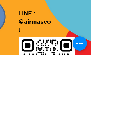
LINE :
@airmasco
t
บริษัท บอลลูนอาร์ท จำกัด
289/2 ซอยพัฒนาการ 20 ถนนพัฒนาการ
แขวงสวนหลวง เขตสวนหลวง กรุงเทพมหานคร 10250
อีเมล :
balloonartthai@gmail.com
โทร :
091-889-9654
© 2025 BalloonART Co ,LTD. All rights reserved.